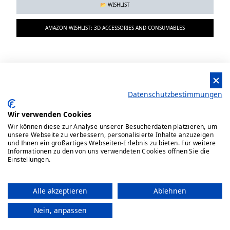
📂 WISHLIST
AMAZON WISHLIST: 3D ACCESSORIES AND CONSUMABLES
📂 INTERNAL PAGES
Datenschutzbestimmungen
ABOUT ME
Wir verwenden Cookies
EQUIPMENT
Wir können diese zur Analyse unserer Besucherdaten platzieren, um
unsere Webseite zu verbessern, personalisierte Inhalte anzuzeigen
und Ihnen ein großartiges Webseiten-Erlebnis zu bieten. Für weitere
Informationen zu den von uns verwendeten Cookies öffnen Sie die
Einstellungen.
Alle akzeptieren
Ablehnen
Kontakt
PfeifferCh © 2025
Nein, anpassen